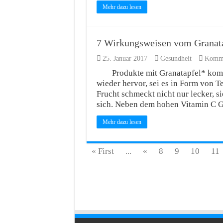
Mehr dazu lesen
7 Wirkungsweisen vom Granata
25. Januar 2017
Gesundheit
Kommen
Produkte mit Granatapfel* kom
wieder hervor, sei es in Form von T
Frucht schmeckt nicht nur lecker, si
sich. Neben dem hohen Vitamin C Ge
Mehr dazu lesen
« First
...
«
8
9
10
11