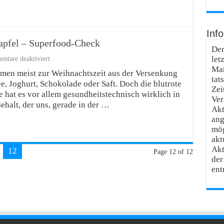
Inf
pfel – Superfood-Check
Der
für
tare deaktiviert
let
7
Maß
men meist zur Weihnachtszeit aus der Versenkung
Wirkungsweisen
tat
ee, Joghurt, Schokolade oder Saft. Doch die blutrote
vom
Zei
Granatapfel
e hat es vor allem gesundheitstechnisch wirklich in
Ver
–
halt, der uns, gerade in der …
Akt
Superfood-
Check
ang
mög
akt
Akt
12
Page 12 of 12
der
ent