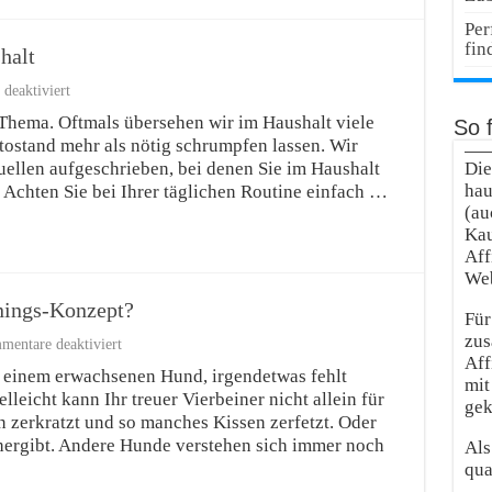
starten?
Per
fin
halt
für
deaktiviert
10x
n Thema. Oftmals übersehen wir im Haushalt viele
So f
Geld
tostand mehr als nötig schrumpfen lassen. Wir
sparen
Tipps
uellen aufgeschrieben, bei denen Sie im Haushalt
Die
im
hau
Achten Sie bei Ihrer täglichen Routine einfach …
Haushalt
(au
Kau
Aff
Web
inings-Konzept?
Für
zus
für
entare deaktiviert
Gibt
Aff
 einem erwachsenen Hund, irgendetwas fehlt
es
mit
leicht kann Ihr treuer Vierbeiner nicht allein für
das
gek
perfekte
n zerkratzt und so manches Kissen zerfetzt. Oder
Hundetrainings-
 hergibt. Andere Hunde verstehen sich immer noch
Als
Konzept?
qua