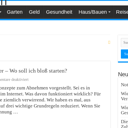
Garten
Geld
Gesundheit
Haus/Bauen
Reis
 – Wo soll ich bloß starten?
Neu
für
tare deaktiviert
3
Not
onzepte zum Abnehmen vorgestellt. Sei es in
Tipps:
Wie
 im Internet. Was davon funktioniert wirklich? Für
Abnehmen
Ver
für
e ziemlich verwirrend. Wir haben es mal, aus
Anfänger
auf drei wichtige Grundregeln reduziert. Wenn Sie
Wie
–
rennung …
Ges
Wo
soll
Die
ich
Zub
bloß