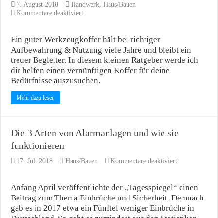
7. August 2018
Handwerk
,
Haus/Bauen
für
Kommentare deaktiviert
Worauf
kommt
es
Ein guter Werkzeugkoffer hält bei richtiger
beim
Aufbewahrung & Nutzung viele Jahre und bleibt ein
Kauf
treuer Begleiter. In diesem kleinen Ratgeber werde ich
eines
dir helfen einen vernünftigen Koffer für deine
guten
Werkzeugkoffers
Bedürfnisse auszusuchen.
an?
Mehr dazu lesen
Die 3 Arten von Alarmanlagen und wie sie
funktionieren
für
17. Juli 2018
Haus/Bauen
Kommentare deaktiviert
Die
3
Arten
Anfang April veröffentlichte der „Tagesspiegel“ einen
von
Beitrag zum Thema Einbrüche und Sicherheit. Demnach
Alarmanlagen
gab es in 2017 etwa ein Fünftel weniger Einbrüche in
und