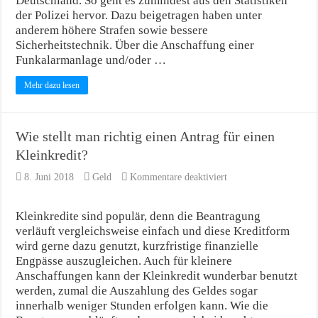
Deutschland. So geht es zumindest aus den Statistiken
wie
sie
der Polizei hervor. Dazu beigetragen haben unter
funktionieren
anderem höhere Strafen sowie bessere
Sicherheitstechnik. Über die Anschaffung einer
Funkalarmanlage und/oder …
Mehr dazu lesen
Wie stellt man richtig einen Antrag für einen
Kleinkredit?
für
8. Juni 2018
Geld
Kommentare deaktiviert
Wie
stellt
man
Kleinkredite sind populär, denn die Beantragung
richtig
verläuft vergleichsweise einfach und diese Kreditform
einen
wird gerne dazu genutzt, kurzfristige finanzielle
Antrag
Engpässe auszugleichen. Auch für kleinere
für
einen
Anschaffungen kann der Kleinkredit wunderbar benutzt
Kleinkredit?
werden, zumal die Auszahlung des Geldes sogar
innerhalb weniger Stunden erfolgen kann. Wie die