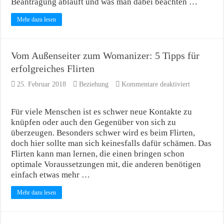
Beantragung abläuft und was man dabei beachten …
Mehr dazu lesen
Vom Außenseiter zum Womanizer: 5 Tipps für
erfolgreiches Flirten
für
25. Februar 2018
Beziehung
Kommentare deaktiviert
Vom
Außenseiter
zum
Für viele Menschen ist es schwer neue Kontakte zu
Womanizer:
knüpfen oder auch den Gegenüber von sich zu
5
überzeugen. Besonders schwer wird es beim Flirten,
Tipps
doch hier sollte man sich keinesfalls dafür schämen. Das
für
erfolgreiche
Flirten kann man lernen, die einen bringen schon
Flirten
optimale Voraussetzungen mit, die anderen benötigen
einfach etwas mehr …
Mehr dazu lesen