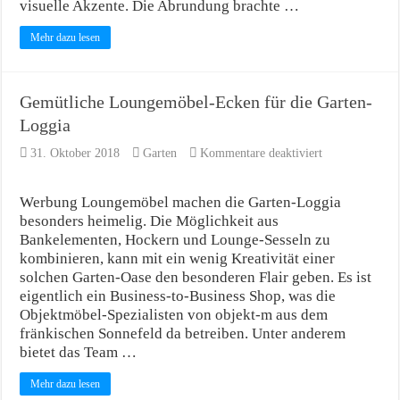
visuelle Akzente. Die Abrundung brachte …
Mehr dazu lesen
Gemütliche Loungemöbel-Ecken für die Garten-
Loggia
für
31. Oktober 2018
Garten
Kommentare deaktiviert
Gemütliche
Loungemöbel-
Ecken
Werbung Loungemöbel machen die Garten-Loggia
für
besonders heimelig. Die Möglichkeit aus
die
Bankelementen, Hockern und Lounge-Sesseln zu
Garten-
kombinieren, kann mit ein wenig Kreativität einer
Loggia
solchen Garten-Oase den besonderen Flair geben. Es ist
eigentlich ein Business-to-Business Shop, was die
Objektmöbel-Spezialisten von objekt-m aus dem
fränkischen Sonnefeld da betreiben. Unter anderem
bietet das Team …
Mehr dazu lesen