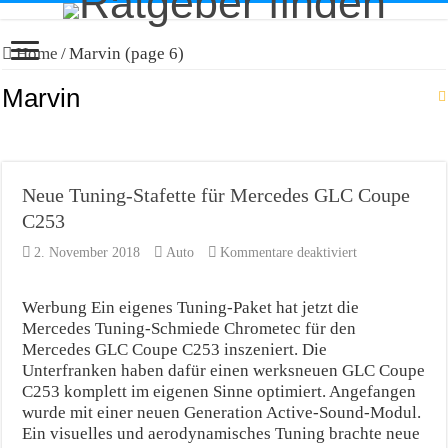
Home
/
Marvin (page 6)
Marvin
Neue Tuning-Stafette für Mercedes GLC Coupe
C253
für
2. November 2018
Auto
Kommentare deaktiviert
Neue
Tuning-
Stafette
Werbung Ein eigenes Tuning-Paket hat jetzt die
für
Mercedes Tuning-Schmiede Chrometec für den
Mercedes
Mercedes GLC Coupe C253 inszeniert. Die
GLC
Unterfranken haben dafür einen werksneuen GLC Coupe
Coupe
C253
C253 komplett im eigenen Sinne optimiert. Angefangen
wurde mit einer neuen Generation Active-Sound-Modul.
Ein visuelles und aerodynamisches Tuning brachte neue