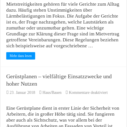
Normen
Mietstreitigkeiten gehören für viele Gerichte zum Alltag
sind
dazu. Häufig stehen Unstimmigkeiten über
erlaubt?
Lärmbelästigungen im Fokus. Die Aufgabe der Gerichte
ist es, der Frage nachzugehen, welche Lautstärken als
zumutbar oder unzumutbar gelten. Eine wichtige
Grundlage zur Klärung dieser Frage sind im Mietvertrag
getroffene Vereinbarungen. Diese Regelungen beziehen
sich beispielsweise auf vorgeschriebene …
Mehr dazu lesen
Gerüstplanen – vielfältige Einsatzzwecke und
hoher Nutzen
für
23. Januar 2018
Haus/Bauen
Kommentare deaktiviert
Gerüstplane
–
vielfältige
Eine Gerüstplane dient in erster Linie der Sicherheit von
Einsatzzwe
Arbeitern, die in großer Höhe tätig sind. Sie fungieren
und
aber auch als Sichtschutz, was vor allem bei der
hoher
Ausführung von Arbeiten an Fassaden von Vorteil ist.
Nutzen