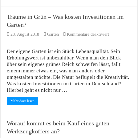
Träume in Grün – Was kosten Investitionen im
Garten?
für
28. August 2018
Garten
Kommentare deaktiviert
Träume
in
Grün
Der eigene Garten ist ein Stück Lebensqualität. Sein
–
Erholungswert ist unbezahlbar. Wenn man den Blick
Was
über sein eigenes grünes Reich schweifen lässt, fällt
kosten
einem immer etwas ein, was man anders oder
Investitionen
im
umgestalten möchte. Die Natur beflügelt die Kreativität.
Garten?
Was kosten Investitionen im Garten in Deutschland?
Hierbei geht es nicht nur …
Mehr dazu lesen
Worauf kommt es beim Kauf eines guten
Werkzeugkoffers an?