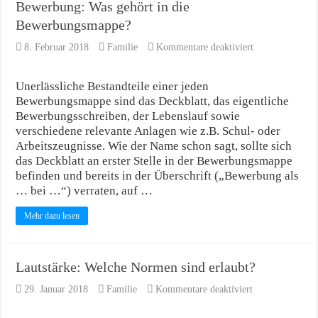
Bewerbung: Was gehört in die
Bewerbungsmappe?
für
8. Februar 2018
Familie
Kommentare deaktiviert
Bewerbung:
Was
gehört
Unerlässliche Bestandteile einer jeden
in
Bewerbungsmappe sind das Deckblatt, das eigentliche
die
Bewerbungsschreiben, der Lebenslauf sowie
Bewerbungsmap
verschiedene relevante Anlagen wie z.B. Schul- oder
Arbeitszeugnisse. Wie der Name schon sagt, sollte sich
das Deckblatt an erster Stelle in der Bewerbungsmappe
befinden und bereits in der Überschrift („Bewerbung als
… bei …“) verraten, auf …
Mehr dazu lesen
Lautstärke: Welche Normen sind erlaubt?
für
29. Januar 2018
Familie
Kommentare deaktiviert
Lautstärke:
Welche